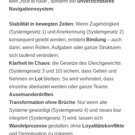
kein „nice to have“, sondern ein
unverzichtbares
Navigationssystem
:
Stabilität in bewegten Zeiten
: Wenn Zugehörigkeit
(Systemgesetz 1) und Anerkennung (Systemgesetz 2)
konsequent gelebt werden, entsteht
Bindung
– auch
dann, wenn Rollen, Aufgaben oder ganze Strukturen
sich laufend verändern.
Klarheit im Chaos
: die Gesetze des Gleichgewichts
(Systemgesetz 3 und 10) sichern, dass Geben und
Nehmen im
Lot
bleiben. So wird verhindert, dass
einzelne überlastet werden oder ganze Teams
Auseinanderdriften
.
Transformation ohne Brüche
: Nur wenn alte
Systeme gewürdigt (Systemgesetz 4) und neues klar
integriert (Systemgesetz 7) wird, lassen sich
Wandelprozesse
gestalten, ohne
Loyalitätskonflikte
und Demotivation zu riskieren.